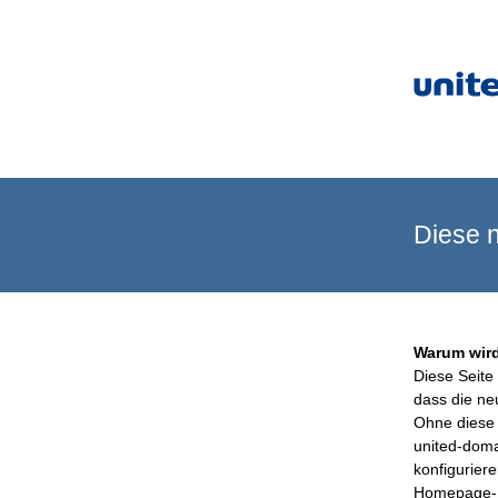
Diese n
Warum wird
Diese Seite 
dass die ne
Ohne diese 
united-doma
konfigurier
Homepage-B