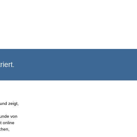
iert.
und zeigt,
Kunde von
t online
chen,